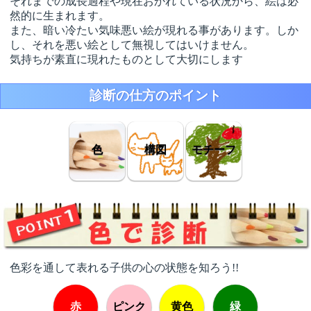
それまでの成長過程や現在おかれている状況から、絵は必
然的に生まれます。
また、暗い冷たい気味悪い絵が現れる事があります。しか
し、それを悪い絵として無視してはいけません。
気持ちが素直に現れたものとして大切にします
診断の仕方のポイント
色
構図
モチーフ
色彩を通して表れる子供の心の状態を知ろう!!
赤
ピンク
黄色
緑