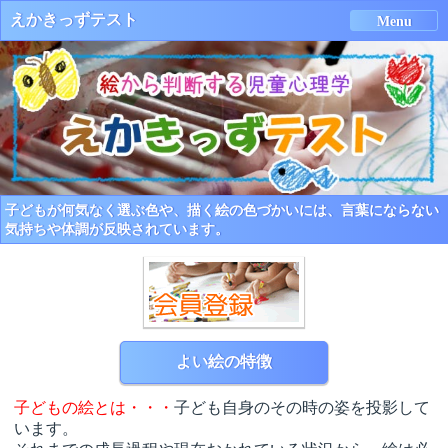
えかきっずテスト
Menu
子どもが何気なく選ぶ色や、描く絵の色づかいには、言葉にならない
気持ちや体調が反映されています。
よい絵の特徴
子どもの絵とは・・・
子ども自身のその時の姿を投影して
います。