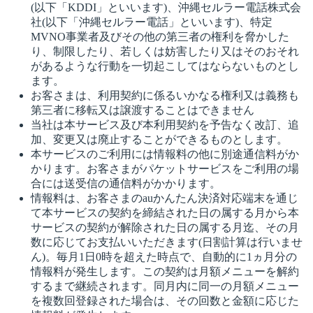
(以下「KDDI」といいます)、沖縄セルラー電話株式会
社(以下「沖縄セルラー電話」といいます)、特定
MVNO事業者及びその他の第三者の権利を脅かした
り、制限したり、若しくは妨害したり又はそのおそれ
があるような行動を一切起こしてはならないものとし
ます。
お客さまは、利用契約に係るいかなる権利又は義務も
第三者に移転又は譲渡することはできません
当社は本サービス及び本利用契約を予告なく改訂、追
加、変更又は廃止することができるものとします。
本サービスのご利用には情報料の他に別途通信料がか
かります。お客さまがパケットサービスをご利用の場
合には送受信の通信料がかかります。
情報料は、お客さまのauかんたん決済対応端末を通じ
て本サービスの契約を締結された日の属する月から本
サービスの契約が解除された日の属する月迄、その月
数に応じてお支払いいただきます(日割計算は行いませ
ん)。毎月1日0時を超えた時点で、自動的に1ヵ月分の
情報料が発生します。この契約は月額メニューを解約
するまで継続されます。同月内に同一の月額メニュー
を複数回登録された場合は、その回数と金額に応じた