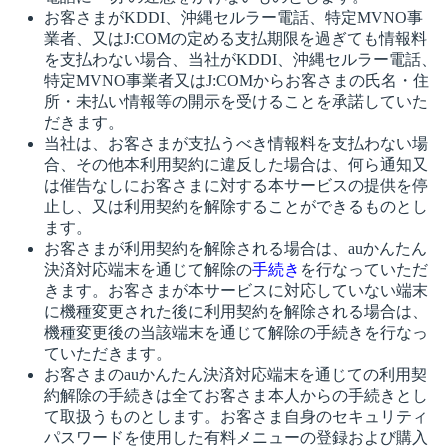
お客さまがKDDI、沖縄セルラー電話、特定MVNO事
業者、又はJ:COMの定める支払期限を過ぎても情報料
を支払わない場合、当社がKDDI、沖縄セルラー電話、
特定MVNO事業者又はJ:COMからお客さまの氏名・住
所・未払い情報等の開示を受けることを承諾していた
だきます。
当社は、お客さまが支払うべき情報料を支払わない場
合、その他本利用契約に違反した場合は、何ら通知又
は催告なしにお客さまに対する本サービスの提供を停
止し、又は利用契約を解除することができるものとし
ます。
お客さまが利用契約を解除される場合は、auかんたん
決済対応端末を通じて解除の
手続き
を行なっていただ
きます。お客さまが本サービスに対応していない端末
に機種変更された後に利用契約を解除される場合は、
機種変更後の当該端末を通じて解除の手続きを行なっ
ていただきます。
お客さまのauかんたん決済対応端末を通じての利用契
約解除の手続きは全てお客さま本人からの手続きとし
て取扱うものとします。お客さま自身のセキュリティ
パスワードを使用した有料メニューの登録および購入