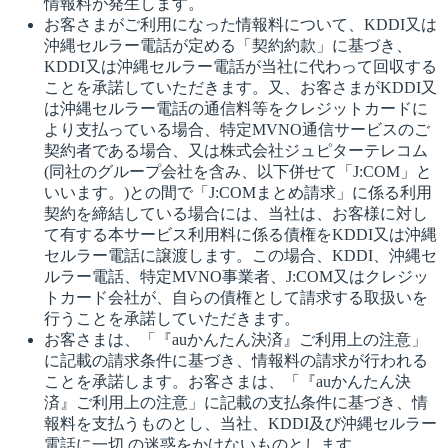
情報料が発生します。
お客さまがご利用になった情報料について、KDDI又は
沖縄セルラー電話が定める「契約約款」に基づき、
KDDI又は沖縄セルラー電話が当社に代わって回収する
ことを承諾していただきます。又、お客さまがKDDI又
は沖縄セルラー電話の通信料等をクレジットカードに
より支払っている場合、特定MVNO通信サービスのご
契約者である場合、又は株式会社ジュピターテレコム
(同社のグループ会社を含み、以下併せて「J:COM」と
いいます。)との間で「J:COMまとめ請求」に係る利用
契約を締結している場合には、当社は、お客様に対し
て有する本サービス利用料に係る債権をKDDI又は沖縄
セルラー電話に譲渡します。この場合、KDDI、沖縄セ
ルラー電話、特定MVNO事業者、J:COM又はクレジッ
トカード会社が、自らの債権として請求する取扱いを
行うことを承諾していただきます。
お客さまは、「『auかんたん決済』ご利用上の注意」
に記載の請求条件に基づき、情報料の請求が行われる
ことを承諾します。お客さまは、「『auかんたん決
済』ご利用上の注意」に記載の支払条件に基づき、情
報料を支払うものとし、当社、KDDI及び沖縄セルラー
電話に一切 の迷惑をかけないものとします。